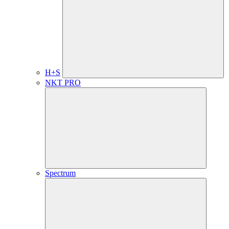
H+S
NKT PRO
Spectrum