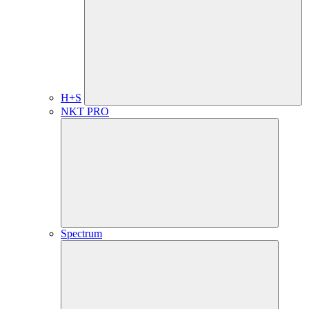
H+S
NKT PRO
Spectrum