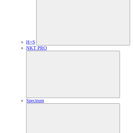
H+S
NKT PRO
Spectrum