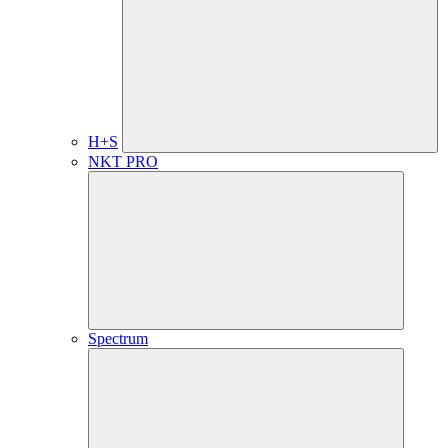
H+S
NKT PRO
Spectrum