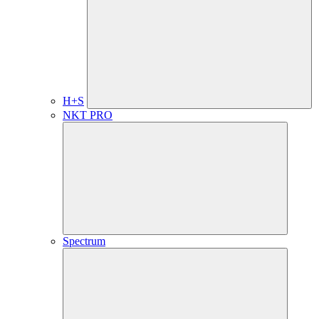
H+S
NKT PRO
Spectrum