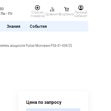
50
Списки
Личный
Пн - Пт
Сравнить
Корзина
товаров
кабинет
Знания
События
литель мощности Pulsar Microwave PS6-01-434/2S
Цена по запросу