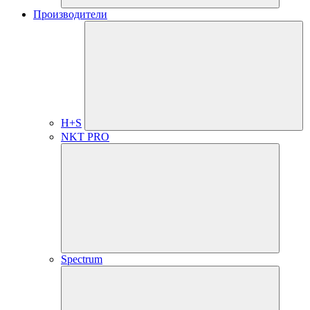
Производители
H+S
NKT PRO
Spectrum