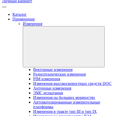
Личный кабинет
Каталог
Применение
Измерения
Векторные измерения
Радиотехнические измерения
PIM измерения
Измерения высокоскоростных средств ЦОС
Антенные измерения
ЭМС испытания
Измерения на больших мощностях
Автоматизированные измерительные
платформы
Измерения в тракте тип III и тип IX