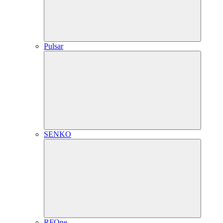
Pulsar
SENKO
RFOne