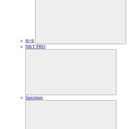
H+S
NKT PRO
Spectrum