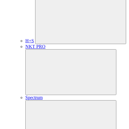
H+S
NKT PRO
Spectrum