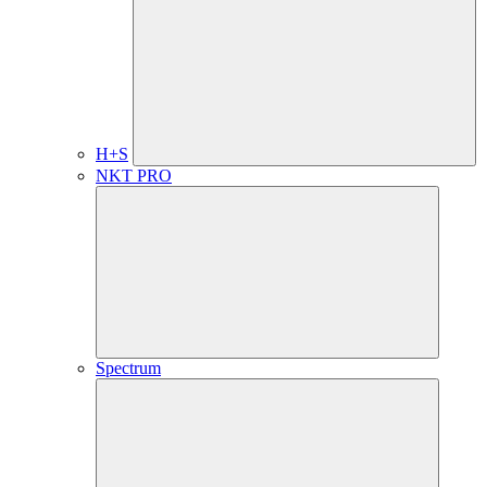
H+S
NKT PRO
Spectrum