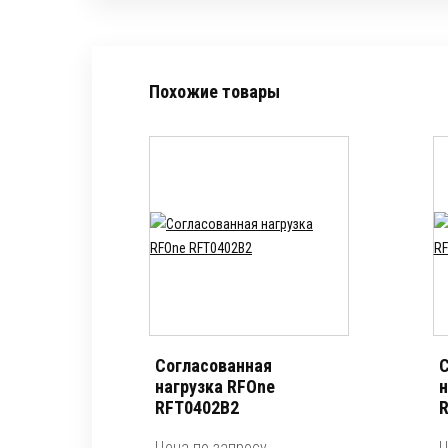
Похожие товары
Согласованная
С
нагрузка RFOne
н
RFT0402B2
R
Цена по запросу
Ц