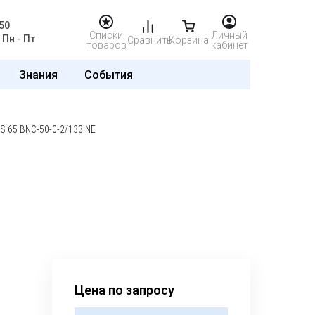
50
Списки
Личный
Пн - Пт
Сравнить
Корзина
товаров
кабинет
Знания
События
S 65 BNC-50-0-2/133 NE
Цена по запросу