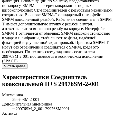
фиксация. Рекомендации по монтажу предоставляются
по запросу. SMPM-T — серия микроминиатюрных
широкополосных СВЧ соединителей с резьбовым механизмом
соединения. В основе SMPM-T стандартный интерфейс
SMPM дополненный резьбой. Кабельные соединители SMPM-
T имеют дополнительную втулку с резьбой внутри,
а ответные части внешнюю резьбу на корпусе. Интерфейс
SMPM-T отличается от обычных SMPM высокой стойкостью
к ударам и вибрации, стабильностью фазы, надёжной
фиксацией и улучшенной экранировкой. При этом SMPM-T
могут без ограничений соединяться с SMPM, когда это
необходимо. По техническому заданию соединители
29976SM-2-001 поставляются в космическом исполнении
(SPACE).
Читать далее
Характеристики Соединитель
коаксиальный H+S 29976SM-2-001
Мнемоника
29976SM-2-001
Дополнительная мнемоника
~ 29976SM_2_001 29976SM2001
Артикул