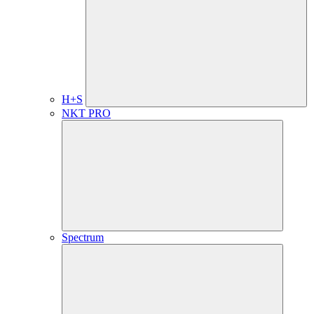
H+S
NKT PRO
Spectrum