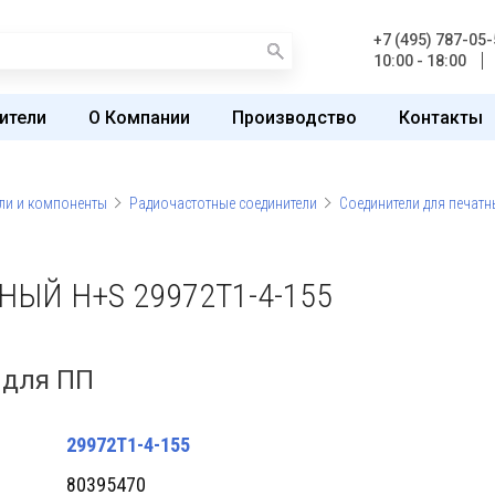
+7 (495) 787-05-
10:00 - 18:00
ители
О Компании
Производство
Контакты
ли и компоненты
Радиочастотные соединители
Соединители для печатн
ЫЙ H+S 29972T1-4-155
 для ПП
29972T1-4-155
80395470