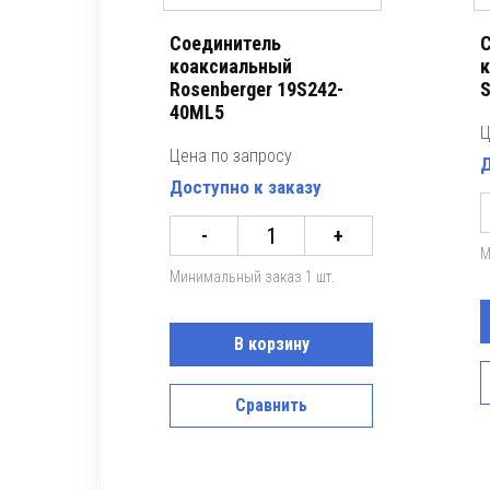
Соединитель
С
коаксиальный
к
Rosenberger 19S242-
S
40ML5
Ц
Цена по запросу
Д
Доступно к заказу
-
+
М
Минимальный заказ 1 шт.
В корзину
Сравнить