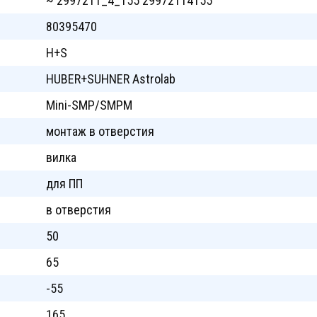
~ 29972T1_4_155 29972T14155
80395470
H+S
HUBER+SUHNER Astrolab
Mini-SMP/SMPM
монтаж в отверстия
вилка
для ПП
в отверстия
50
65
-55
165