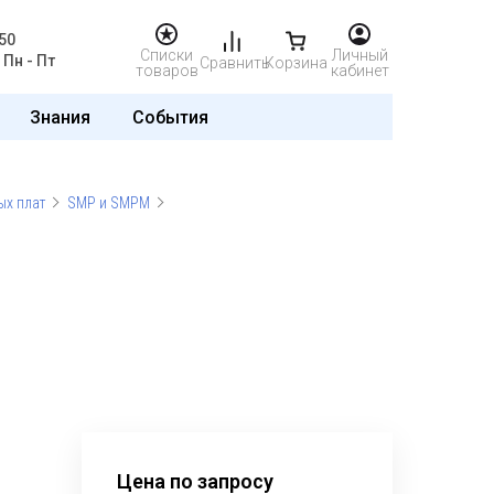
50
Списки
Личный
Пн - Пт
Сравнить
Корзина
товаров
кабинет
Знания
События
ых плат
SMP и SMPM
Цена по запросу