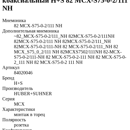
коаксиальный H+S 82 MCX-S75-0-2/111
NH
Мнемоника
82 MCX-S75-0-2/111 NH
Дополнительная мнемоника
~82_MCX-S75-0-2/111_NH 82MCX-S75-0-2/111NH
82MCX-S75-0-2/111 NH 82MCX-S75-0-2/111_NH
82MCX-S75-0-2/111-NH 82 MCX-S75-0-2/111_NH 82
MCX_S75_0_2/111 NH 82MCXS7502/111NH 82-MCX-
S75-0-2/111-NH 82 MCX-S75-0-2-111 NH 82 MCX-S75-0-
2_111 NH 82 MCX-S75-0-2 111 NH
Артикул
84020046
Бренд
H+S
Производитель
HUBER+SUHNER
Серия
MCX
Характеристики
монтаж в торец
Полярность
розетка