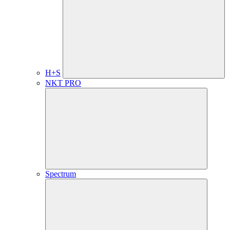
H+S
NKT PRO
Spectrum