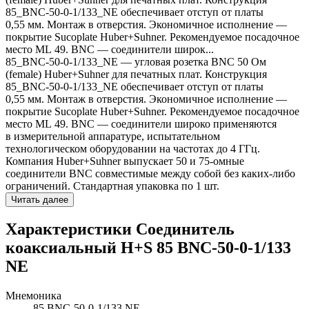
85_BNC-50-0-1/133_NE обеспечивает отступ от платы
0,55 мм. Монтаж в отверстия. Экономичное исполнение —
покрытие Sucoplate Huber+Suhner. Рекомендуемое посадочное
место ML 49. BNC — соединители широк...
85_BNC-50-0-1/133_NE — угловая розетка BNC 50 Ом
(female) Huber+Suhner для печатных плат. Конструкция
85_BNC-50-0-1/133_NE обеспечивает отступ от платы
0,55 мм. Монтаж в отверстия. Экономичное исполнение —
покрытие Sucoplate Huber+Suhner. Рекомендуемое посадочное
место ML 49. BNC — соединители широко применяются
в измерительной аппаратуре, испытательном
технологическом оборудовании на частотах до 4 ГГц.
Компания Huber+Suhner выпускает 50 и 75-омные
соединители BNC совместимые между собой без каких-либо
ограничений. Стандартная упаковка по 1 шт.
Читать далее
Характеристики Соединитель
коаксиальный H+S 85 BNC-50-0-1/133
NE
Мнемоника
85 BNC-50-0-1/133 NE