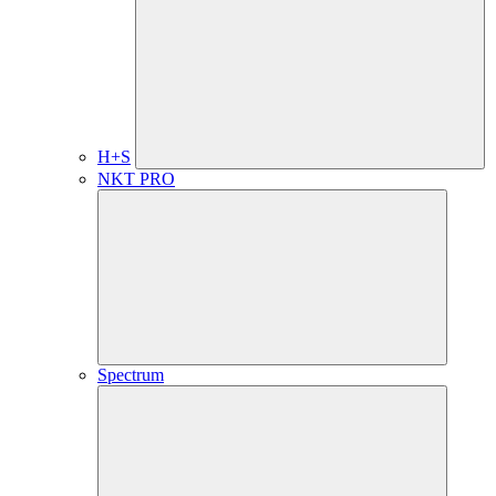
H+S
NKT PRO
Spectrum