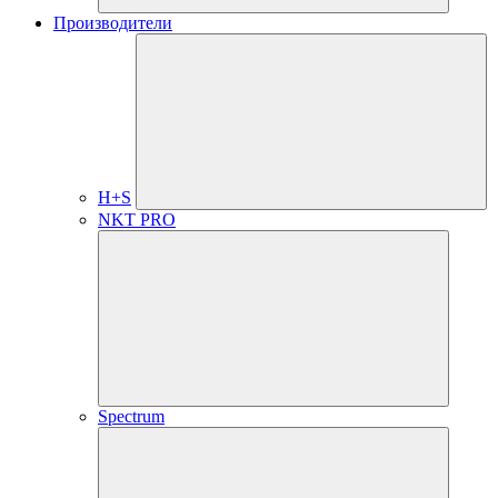
Производители
H+S
NKT PRO
Spectrum