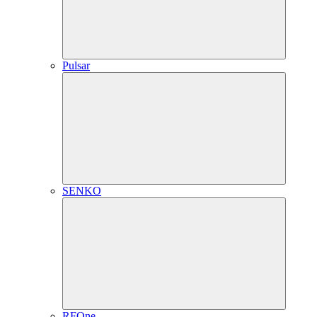
Pulsar
SENKO
RFOne