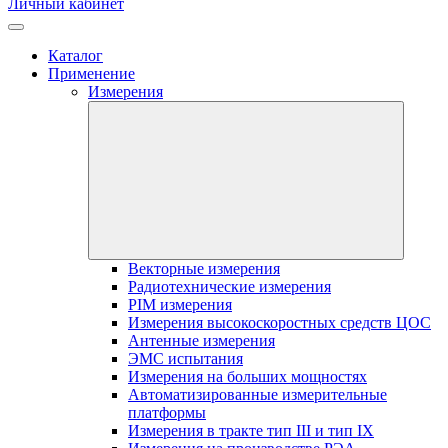
Личный кабинет
Каталог
Применение
Измерения
Векторные измерения
Радиотехнические измерения
PIM измерения
Измерения высокоскоростных средств ЦОС
Антенные измерения
ЭМС испытания
Измерения на больших мощностях
Автоматизированные измерительные
платформы
Измерения в тракте тип III и тип IX