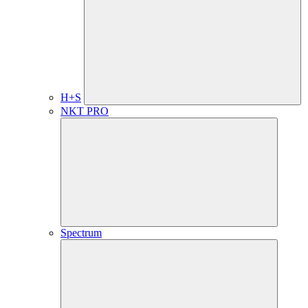
H+S
NKT PRO
Spectrum