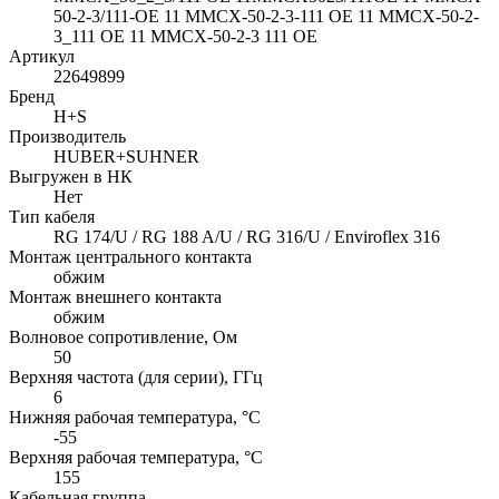
50-2-3/111-OE 11 MMCX-50-2-3-111 OE 11 MMCX-50-2-
3_111 OE 11 MMCX-50-2-3 111 OE
Артикул
22649899
Бренд
H+S
Производитель
HUBER+SUHNER
Выгружен в НК
Нет
Тип кабеля
RG 174/U / RG 188 A/U / RG 316/U / Enviroflex 316
Монтаж центрального контакта
обжим
Монтаж внешнего контакта
обжим
Волновое сопротивление, Ом
50
Верхняя частота (для серии), ГГц
6
Нижняя рабочая температура, °C
-55
Верхняя рабочая температура, °C
155
Кабельная группа