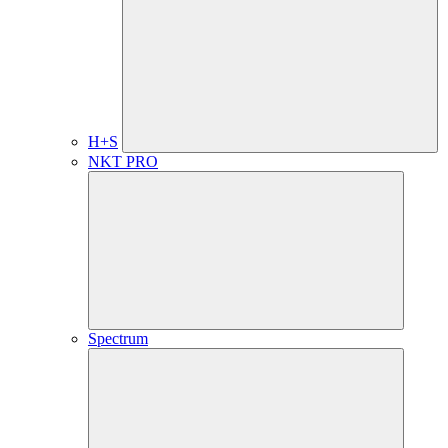
H+S
NKT PRO
Spectrum