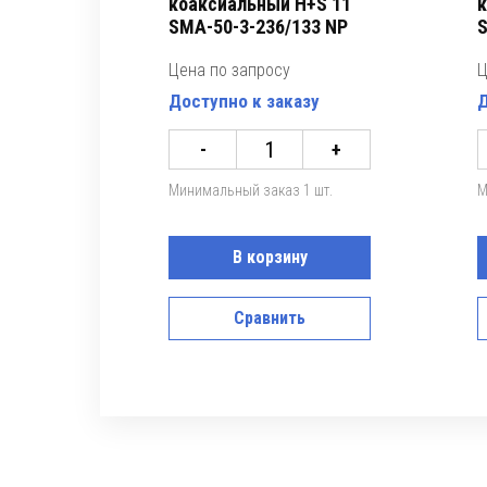
коаксиальный H+S 11
к
SMA-50-3-236/133 NP
S
Цена по запросу
Ц
Доступно к заказу
Д
-
+
Минимальный заказ 1 шт.
М
В корзину
Сравнить