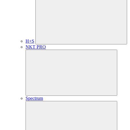
H+S
NKT PRO
Spectrum