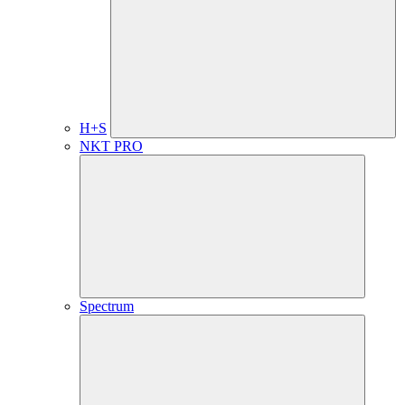
H+S
NKT PRO
Spectrum