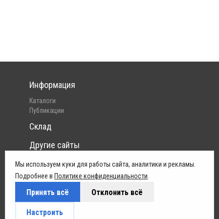
Информация
Каталоги
Публикации
Склад
Другие сайты
Интернет-магазин Pelican
Мы используем куки для работы сайта, аналитики и рекламы.
Юридическая информация
Подробнее в
Политике конфиденциальности
.
Принять всё
Отклонить всё
Политика конфиденциальности
Условия поставок
Настроить
Обработка персональных данных
Как заказать