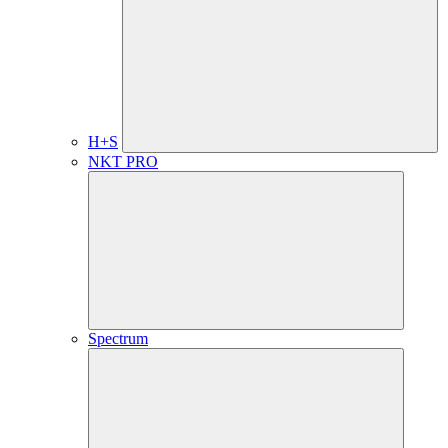
H+S
NKT PRO
Spectrum