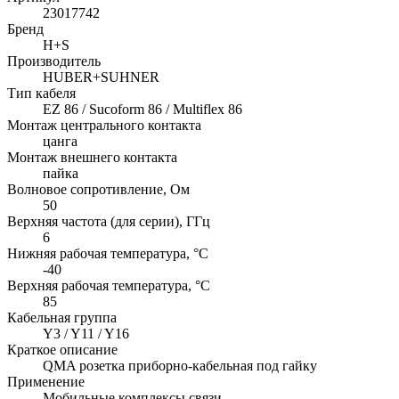
23017742
Бренд
H+S
Производитель
HUBER+SUHNER
Тип кабеля
EZ 86 / Sucoform 86 / Multiflex 86
Монтаж центрального контакта
цанга
Монтаж внешнего контакта
пайка
Волновое сопротивление, Ом
50
Верхняя частота (для серии), ГГц
6
Нижняя рабочая температура, °C
-40
Верхняя рабочая температура, °C
85
Кабельная группа
Y3 / Y11 / Y16
Краткое описание
QMA розетка приборно-кабельная под гайку
Применение
Мобильные комплексы связи