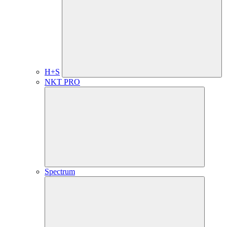
H+S
NKT PRO
Spectrum