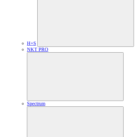
H+S
NKT PRO
Spectrum