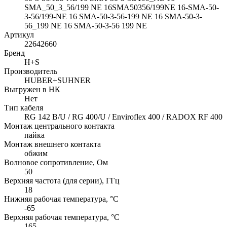
SMA_50_3_56/199 NE 16SMA50356/199NE 16-SMA-50-
3-56/199-NE 16 SMA-50-3-56-199 NE 16 SMA-50-3-
56_199 NE 16 SMA-50-3-56 199 NE
Артикул
22642660
Бренд
H+S
Производитель
HUBER+SUHNER
Выгружен в НК
Нет
Тип кабеля
RG 142 B/U / RG 400/U / Enviroflex 400 / RADOX RF 400
Монтаж центрального контакта
пайка
Монтаж внешнего контакта
обжим
Волновое сопротивление, Ом
50
Верхняя частота (для серии), ГГц
18
Нижняя рабочая температура, °C
-65
Верхняя рабочая температура, °C
165