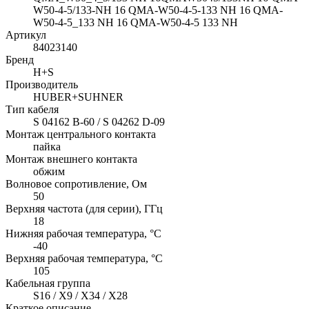
W50-4-5/133-NH 16 QMA-W50-4-5-133 NH 16 QMA-
W50-4-5_133 NH 16 QMA-W50-4-5 133 NH
Артикул
84023140
Бренд
H+S
Производитель
HUBER+SUHNER
Тип кабеля
S 04162 B-60 / S 04262 D-09
Монтаж центрального контакта
пайка
Монтаж внешнего контакта
обжим
Волновое сопротивление, Ом
50
Верхняя частота (для серии), ГГц
18
Нижняя рабочая температура, °C
-40
Верхняя рабочая температура, °C
105
Кабельная группа
S16 / X9 / X34 / X28
Краткое описание