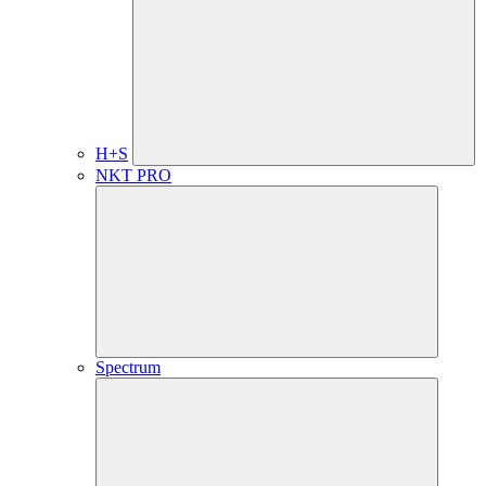
H+S
NKT PRO
Spectrum