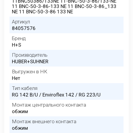
11BNC50386/133NE 11-BNC-50-3-86/133-NE
11 BNC-50-3-86-133 NE 11 BNC-50-3-86_133
NE 11 BNC-50-3-86 133 NE
Артикул
84057576
Бренд
H+S
Производитель
HUBER+SUHNER
Выгружен в НК
Нет
Тип кабеля
RG 142 B/U / Enviroflex 142 / RG 223/U
Монтаж центрального контакта
обжим
Монтаж внешнего контакта
обжим