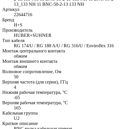
13_133 NH 11 BNC-50-2-13 133 NH
Артикул
22644716
Бренд
H+S
Производитель
HUBER+SUHNER
Тип кабеля
RG 174/U / RG 188 A/U / RG 316/U / Enviroflex 316
Монтаж центрального контакта
обжим
Монтаж внешнего контакта
обжим
Волновое сопротивление, Ом
50
Верхняя частота (для серии), ГГц
4
Нижняя рабочая температура, °C
-65
Верхняя рабочая температура, °C
165
Кабельная группа
U2
Краткое описание
BNC вилка кабельная прямая