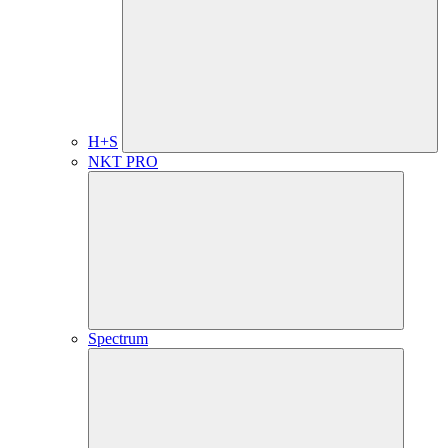
H+S
NKT PRO
Spectrum