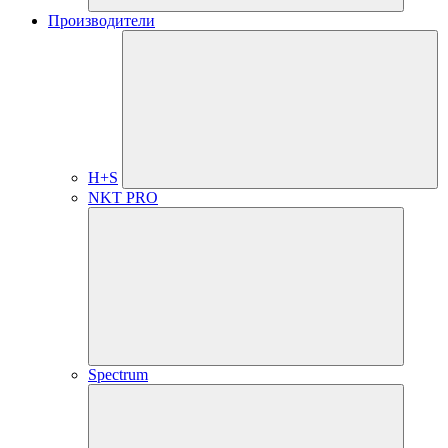
Производители
H+S
NKT PRO
Spectrum