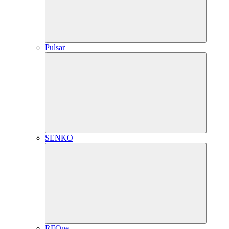
Pulsar
SENKO
RFOne