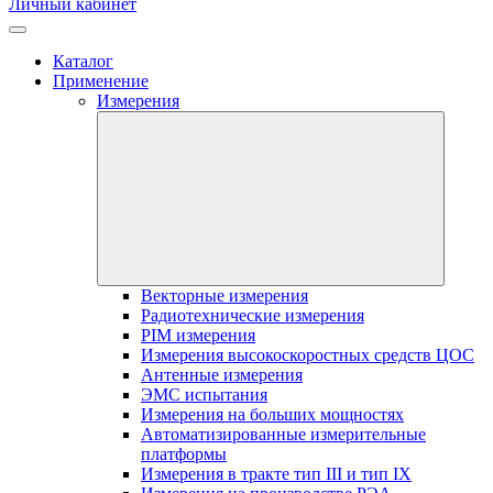
Личный кабинет
Каталог
Применение
Измерения
Векторные измерения
Радиотехнические измерения
PIM измерения
Измерения высокоскоростных средств ЦОС
Антенные измерения
ЭМС испытания
Измерения на больших мощностях
Автоматизированные измерительные
платформы
Измерения в тракте тип III и тип IX