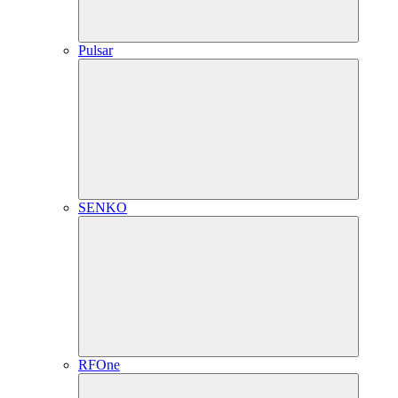
Pulsar
SENKO
RFOne