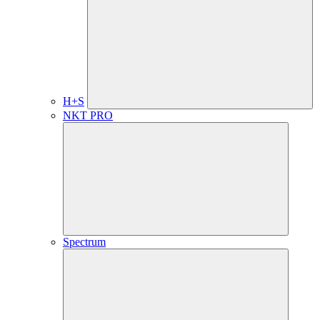
H+S
NKT PRO
Spectrum