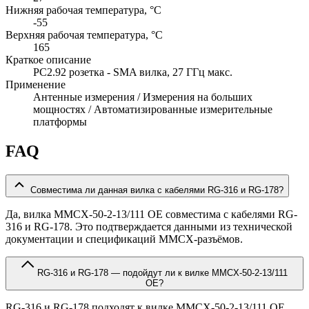
Нижняя рабочая температура, °C
-55
Верхняя рабочая температура, °C
165
Краткое описание
PC2.92 розетка - SMA вилка, 27 ГГц макс.
Применение
Антенные измерения / Измерения на больших
мощностях / Автоматизированные измерительные
платформы
FAQ
Совместима ли данная вилка с кабелями RG-316 и RG-178?
Да, вилка MMCX-50-2-13/111 OE совместима с кабелями RG-
316 и RG-178. Это подтверждается данными из технической
документации и спецификаций MMCX-разъёмов.
RG-316 и RG-178 — подойдут ли к вилке MMCX-50-2-13/111
OE?
RG-316 и RG-178 подходят к вилке MMCX-50-2-13/111 OE