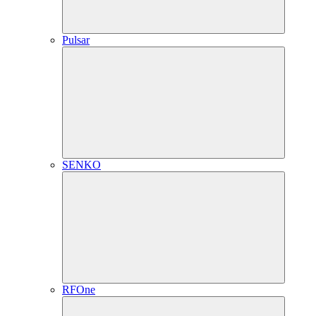
Pulsar
SENKO
RFOne