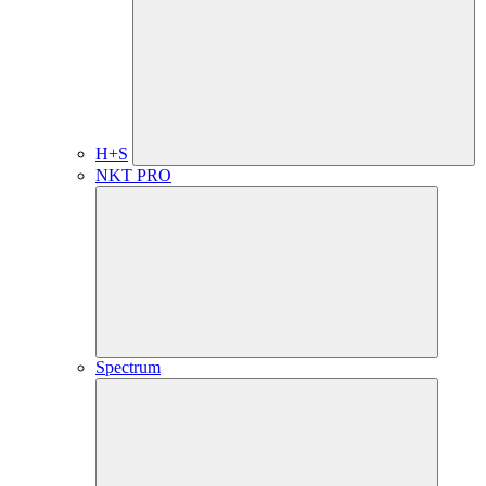
H+S
NKT PRO
Spectrum