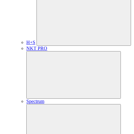
H+S
NKT PRO
Spectrum