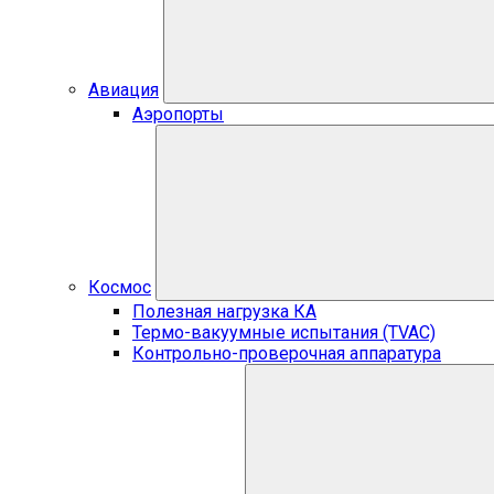
Авиация
Аэропорты
Космос
Полезная нагрузка КА
Термо-вакуумные испытания (TVAC)
Контрольно-проверочная аппаратура