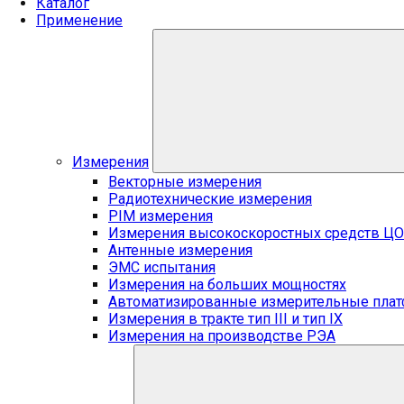
Каталог
Применение
Измерения
Векторные измерения
Радиотехнические измерения
PIM измерения
Измерения высокоскоростных средств Ц
Антенные измерения
ЭМС испытания
Измерения на больших мощностях
Автоматизированные измерительные пла
Измерения в тракте тип III и тип IX
Измерения на производстве РЭА