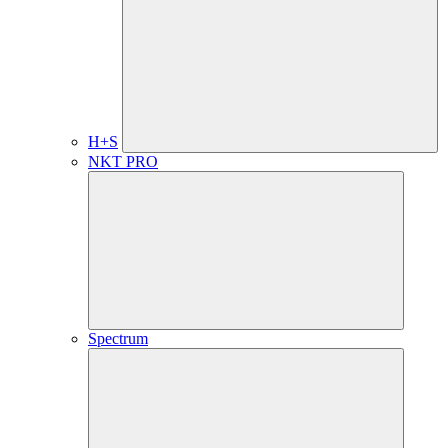
H+S
NKT PRO
Spectrum