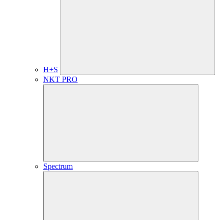
H+S
NKT PRO
Spectrum