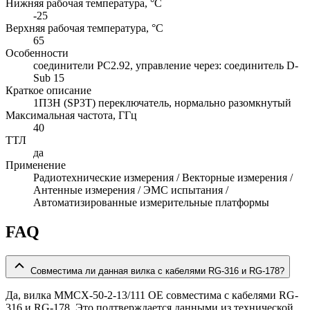
Нижняя рабочая температура, °C
-25
Верхняя рабочая температура, °C
65
Особенности
соединители PC2.92, управление через: соединитель D-
Sub 15
Краткое описание
1П3Н (SP3T) переключатель, нормально разомкнутый
Максимальная частота, ГГц
40
ТТЛ
да
Применение
Радиотехнические измерения / Векторные измерения /
Антенные измерения / ЭМС испытания /
Автоматизированные измерительные платформы
FAQ
Совместима ли данная вилка с кабелями RG-316 и RG-178?
Да, вилка MMCX-50-2-13/111 OE совместима с кабелями RG-
316 и RG-178. Это подтверждается данными из технической