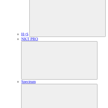
H+S
NKT PRO
Spectrum