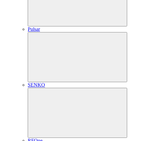
Pulsar
SENKO
RFOne