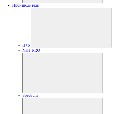
Производители
H+S
NKT PRO
Spectrum