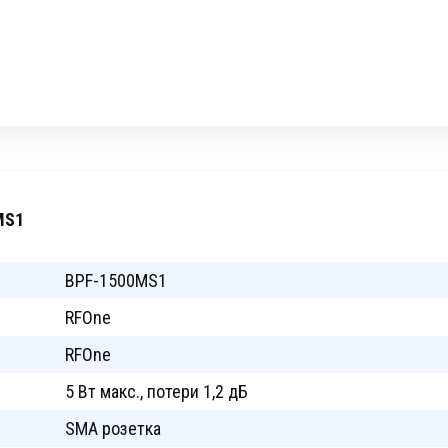
MS1
BPF-1500MS1
RFOne
RFOne
5 Вт макс., потери 1,2 дБ
SMA розетка