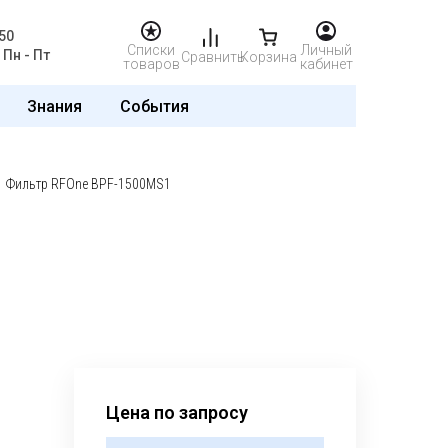
50
Списки
Личный
Пн - Пт
Сравнить
Корзина
товаров
кабинет
Знания
События
Фильтр RFOne BPF-1500MS1
Цена по запросу