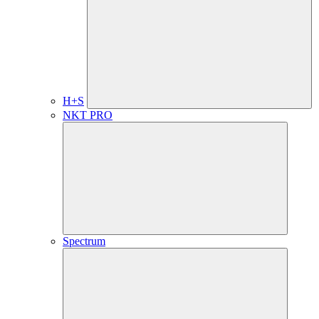
H+S
NKT PRO
Spectrum