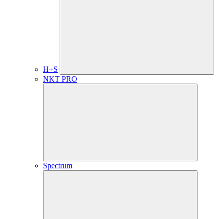
H+S
NKT PRO
Spectrum