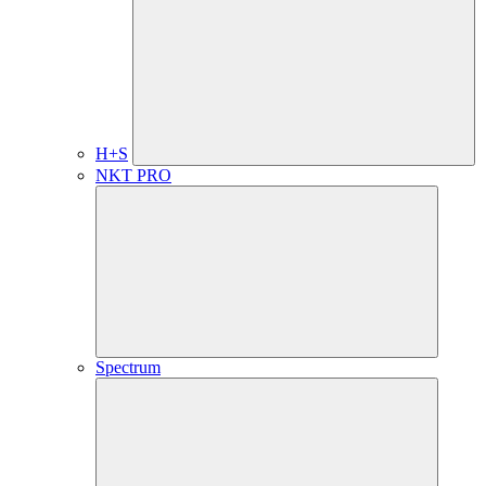
H+S
NKT PRO
Spectrum