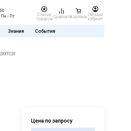
50
Списки
Личный
Пн - Пт
Сравнить
Корзина
товаров
кабинет
Знания
События
12XXTC20
Цена по запросу