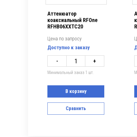
Аттенюатор
А
коаксиальный RFOne
к
RFHB06XXTC20
Цена по запросу
Ц
Доступно к заказу
Д
-
+
Минимальный заказ 1 шт.
М
В корзину
Сравнить