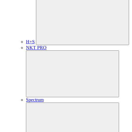
H+S
NKT PRO
Spectrum