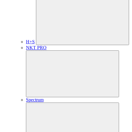
H+S
NKT PRO
Spectrum