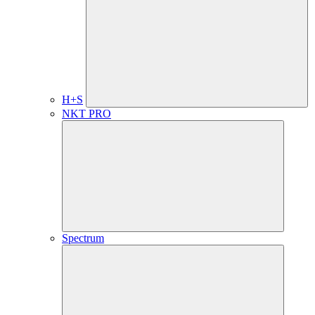
H+S
NKT PRO
Spectrum