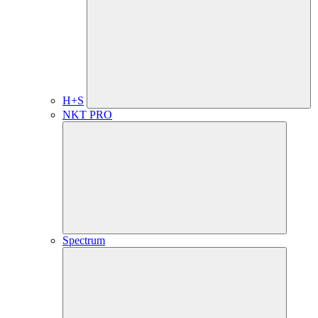
H+S
NKT PRO
Spectrum