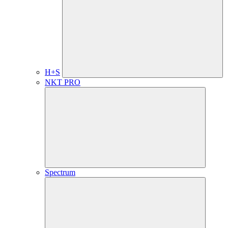
H+S
NKT PRO
Spectrum