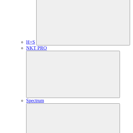
H+S
NKT PRO
Spectrum