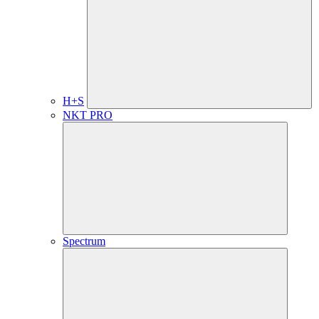
H+S
NKT PRO
Spectrum