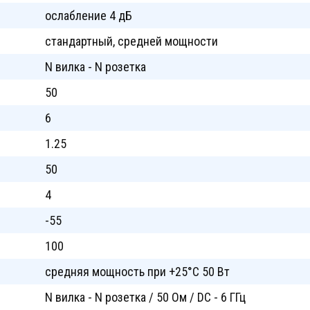
ослабление 4 дБ
стандартный, средней мощности
N вилка - N розетка
50
6
1.25
50
4
-55
100
cредняя мощность при +25°C 50 Вт
N вилка - N розетка / 50 Ом / DC - 6 ГГц