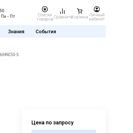
50
Списки
Личный
Пн - Пт
Сравнить
Корзина
товаров
кабинет
Знания
События
0604NC50-S
Цена по запросу