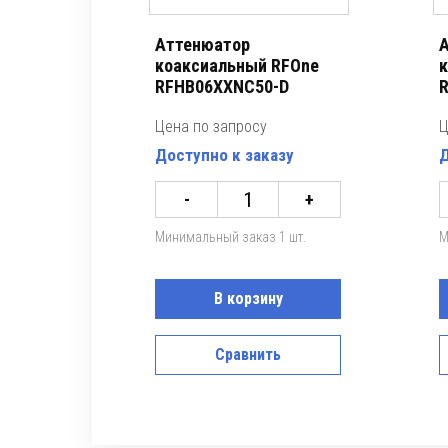
Аттенюатор
А
коаксиальный RFOne
к
RFHB06XXNC50-D
Цена по запросу
Ц
Доступно к заказу
Д
-
+
Минимальный заказ 1 шт.
М
В корзину
Сравнить