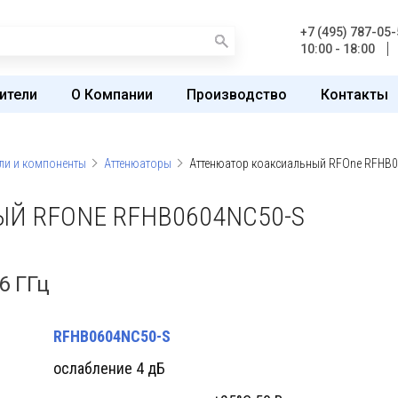
+7 (495) 787-05-
10:00 - 18:00
ители
О Компании
Производство
Контакты
ли и компоненты
Аттенюаторы
Аттенюатор коаксиальный RFOne RFHB
Й RFONE RFHB0604NC50-S
6 ГГц
RFHB0604NC50-S
ослабление 4 дБ